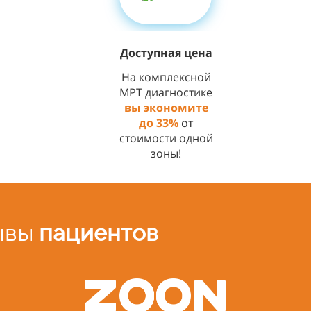
Доступная цена
На комплексной
МРТ диагностике
вы экономите
до 33%
от
стоимости одной
зоны!
ывы
пациентов